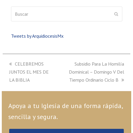
Buscar
ENVIAR
Tweets by ArquidiocesisMx
previous
CELEBREMOS
next
Subsidio Para La Homilía
JUNTOS EL MES DE
post:
Dominical – Domingo V Del
post:
LA BIBLIA
Tiempo Ordinario Ciclo B
Apoya a tu Iglesia de una forma rápida,
sencilla y segura.