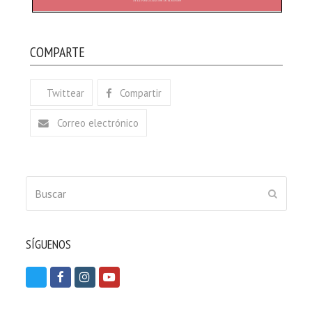
COMPARTE
Twittear
Compartir
Correo electrónico
Buscar
ENVIAR
SÍGUENOS
T
F
I
Y
w
a
n
o