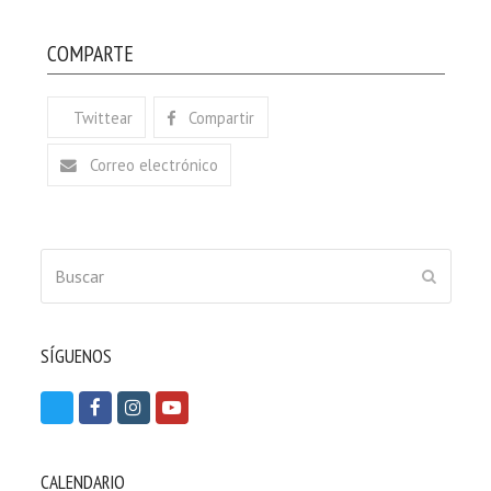
COMPARTE
Twittear
Compartir
Correo electrónico
Buscar
ENVIAR
SÍGUENOS
T
F
I
Y
w
a
n
o
i
c
s
u
CALENDARIO