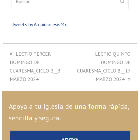
ENVIAR
Tweets by ArquidiocesisMx
previous
LECTIO TERCER
next
LECTIO QUINTO
DOMINGO DE
post:
post:
DOMINGO DE
CUARESMA_CICLO B__3
CUARESMA_CICLO B__17
MARZO 2024
MARZO 2024
Apoya a tu Iglesia de una forma rápida,
sencilla y segura.