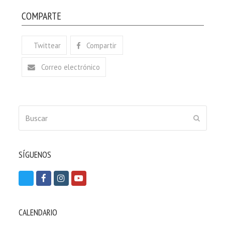
COMPARTE
Twittear
Compartir
Correo electrónico
Buscar
ENVIAR
SÍGUENOS
T
F
I
Y
w
a
n
o
i
c
s
u
CALENDARIO
t
e
t
t