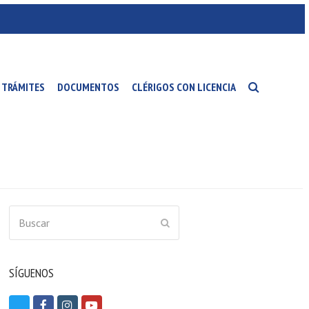
TRÁMITES
DOCUMENTOS
CLÉRIGOS CON LICENCIA
Buscar
ENVIAR
SÍGUENOS
T
F
I
Y