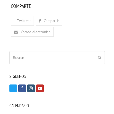
COMPARTE
Twittear
Compartir
Correo electrónico
Buscar
ENVIAR
SÍGUENOS
T
F
I
Y
w
a
n
o
i
c
s
u
CALENDARIO
t
e
t
t