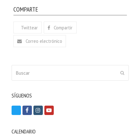
COMPARTE
Twittear
Compartir
Correo electrónico
Buscar
ENVIAR
SÍGUENOS
T
F
I
Y
w
a
n
o
i
c
s
u
CALENDARIO
t
e
t
t