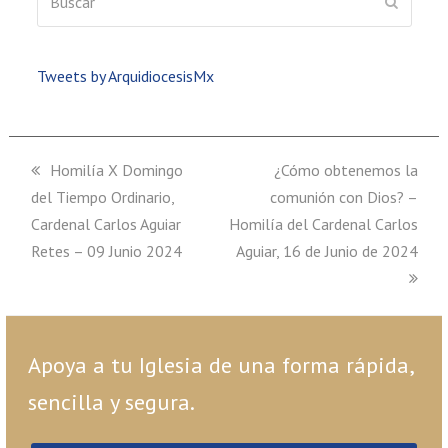
ENVIAR
Tweets by ArquidiocesisMx
previous
Homilía X Domingo
next
¿Cómo obtenemos la
del Tiempo Ordinario,
post:
comunión con Dios? –
post:
Cardenal Carlos Aguiar
Homilía del Cardenal Carlos
Retes – 09 Junio 2024
Aguiar, 16 de Junio de 2024
Apoya a tu Iglesia de una forma rápida,
sencilla y segura.