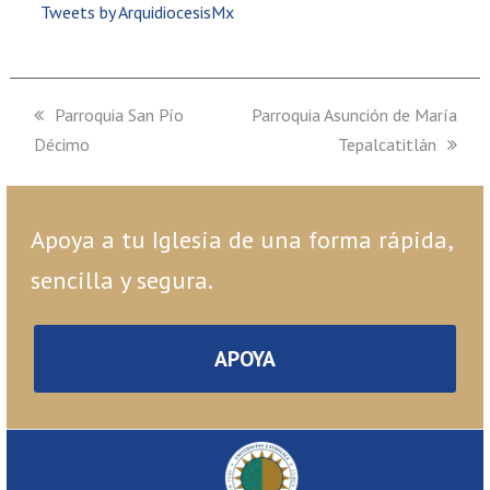
Tweets by ArquidiocesisMx
previous
Parroquia San Pío
next
Parroquia Asunción de María
Décimo
post:
post:
Tepalcatitlán
Apoya a tu Iglesia de una forma rápida,
sencilla y segura.
APOYA