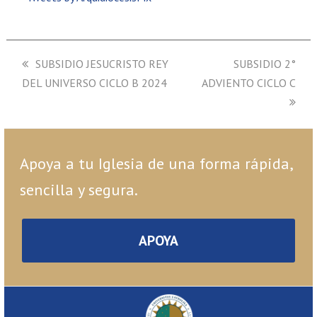
previous
SUBSIDIO JESUCRISTO REY
next
SUBSIDIO 2°
DEL UNIVERSO CICLO B 2024
post:
ADVIENTO CICLO C
post:
Apoya a tu Iglesia de una forma rápida,
sencilla y segura.
APOYA