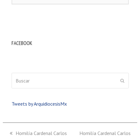
FACEBOOK
Buscar
ENVIAR
Tweets by ArquidiocesisMx
previous
Homilía Cardenal Carlos
next
Homilía Cardenal Carlos