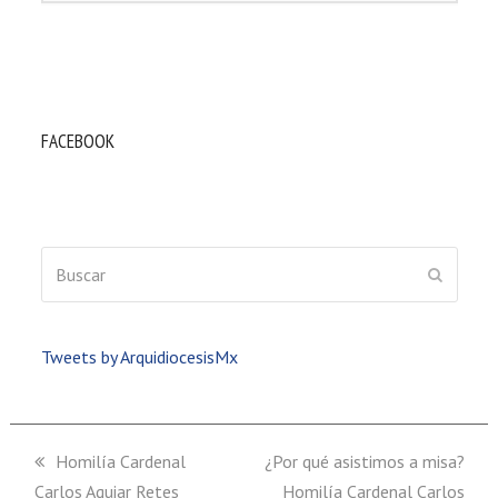
FACEBOOK
Buscar
ENVIAR
Tweets by ArquidiocesisMx
previous
Homilía Cardenal
next
¿Por qué asistimos a misa?
Carlos Aguiar Retes
post:
post:
Homilía Cardenal Carlos