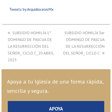
Tweets by ArquidiocesisMx
previous
SUBSIDIO HOMILÍA 1°
next
SUBSIDIO HOMILÍA 3er
DOMINGO DE PASCUA DE
post:
post:
DOMINGO DE PASCUA
LA RESURRECCIÓN DEL
DE LA RESURRECCIÓN
SEÑOR_ CICLO C_20 ABRIL
DEL SEÑOR_ CICLO C
2025
Apoya a tu Iglesia de una forma rápida,
sencilla y segura.
APOYA