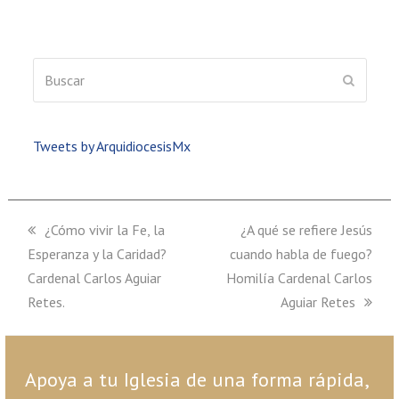
Buscar
ENVIAR
Tweets by ArquidiocesisMx
previous
¿Cómo vivir la Fe, la
next
¿A qué se refiere Jesús
Esperanza y la Caridad?
post:
cuando habla de fuego?
post:
Cardenal Carlos Aguiar
Homilía Cardenal Carlos
Retes.
Aguiar Retes
Apoya a tu Iglesia de una forma rápida,