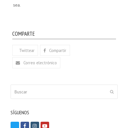
sea.
COMPARTE
Twittear
Compartir
Correo electrónico
Buscar
ENVIAR
SÍGUENOS
T
F
I
Y