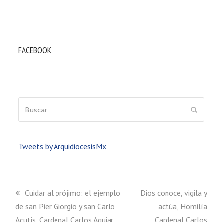
FACEBOOK
Buscar
ENVIAR
Tweets by ArquidiocesisMx
previous
Cuidar al prójimo: el ejemplo
next
Dios conoce, vigila y
de san Pier Giorgio y san Carlo
post:
post:
actúa, Homilía
Acutis, Cardenal Carlos Aguiar
Cardenal Carlos