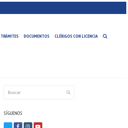
TRÁMITES
DOCUMENTOS
CLÉRIGOS CON LICENCIA
Buscar
ENVIAR
SÍGUENOS
T
F
I
Y