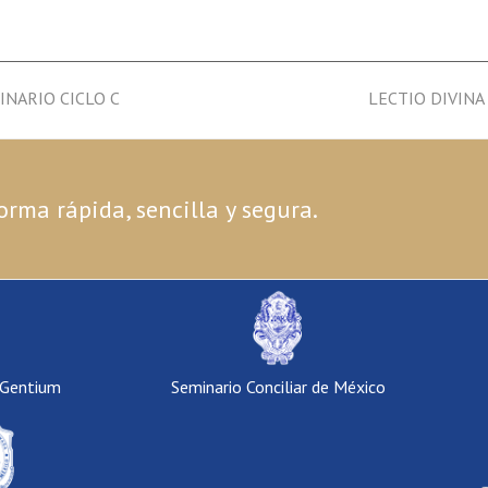
INARIO CICLO C
next
LECTIO DIVINA
post:
orma rápida, sencilla y segura.
 Gentium
Seminario Conciliar de México