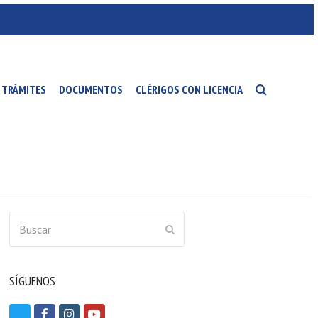
TRÁMITES
DOCUMENTOS
CLÉRIGOS CON LICENCIA
Buscar
ENVIAR
SÍGUENOS
T
F
I
Y