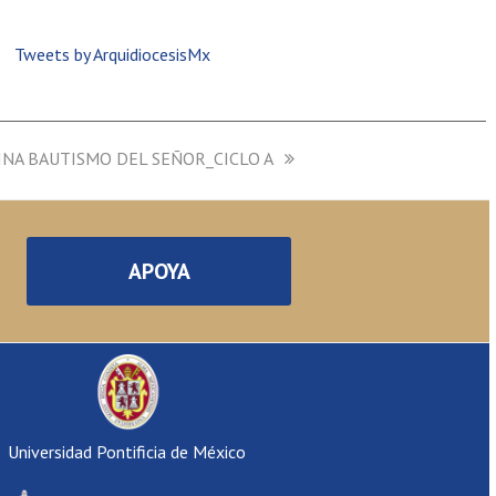
Tweets by ArquidiocesisMx
INA BAUTISMO DEL SEÑOR_CICLO A
APOYA
Universidad Pontificia de México