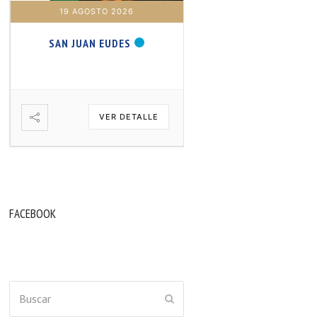
19 AGOSTO 2026
20 AGOSTO 2026
SAN JUAN EUDES
SAN SAMUEL PROFET
VER DETALLE
VER DETA
FACEBOOK
Buscar
ENVIAR