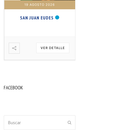
19 AGOSTO 2026
20 AGOSTO 2026
SAN JUAN EUDES
SAN SAMUEL PROFET
VER DETALLE
VER DETA
FACEBOOK
Buscar
ENVIAR