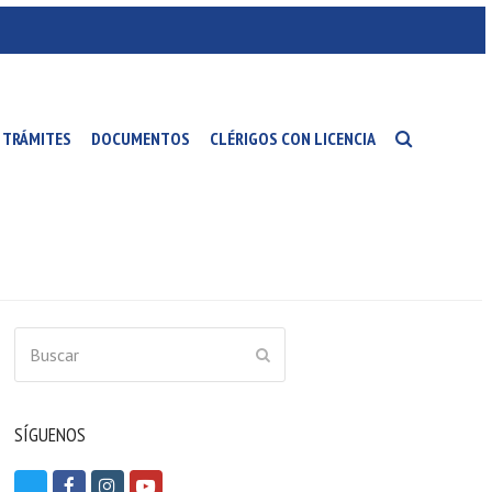
TRÁMITES
DOCUMENTOS
CLÉRIGOS CON LICENCIA
Buscar
ENVIAR
SÍGUENOS
T
F
I
Y