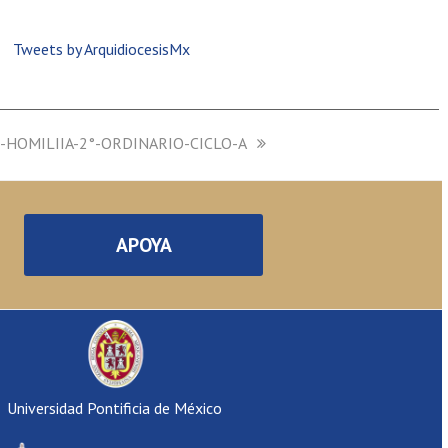
Tweets by ArquidiocesisMx
-HOMILIIA-2°-ORDINARIO-CICLO-A
APOYA
Universidad Pontificia de México