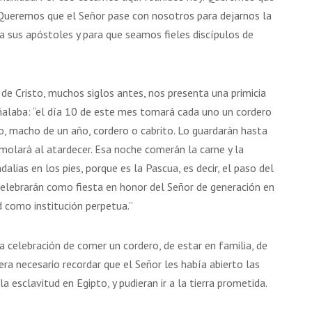
17 AGOSTO 2026
18 AGOSTO 2026
Queremos que el Señor pase con nosotros para dejarnos la
o a sus apóstoles y para que seamos fieles discípulos de
B. BARTOLOMÉ DÍAS LAUREL
SANTA ELENA DE
CONSTANTINOPLA
 de Cristo, muchos siglos antes, nos presenta una primicia
eñalaba: “el día 10 de este mes tomará cada uno un cordero
VER DETALLE
VER DETALLE
to, macho de un año, cordero o cabrito. Lo guardarán hasta
molará al atardecer. Esa noche comerán la carne y la
dalias en los pies, porque es la Pascua, es decir, el paso del
 celebrarán como fiesta en honor del Señor de generación en
d como institución perpetua.”
a celebración de comer un cordero, de estar en familia, de
era necesario recordar que el Señor les había abierto las
a esclavitud en Egipto, y pudieran ir a la tierra prometida.