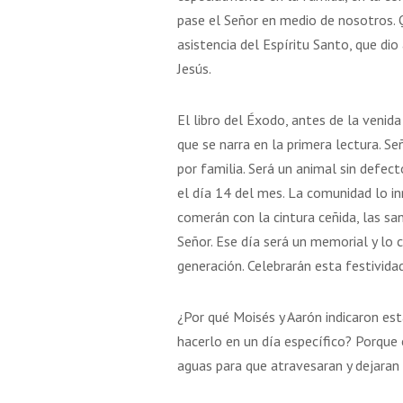
5 AGOSTO 2026
16 AGOSTO 2026
pase el Señor en medio de nosotros. 
asistencia del Espíritu Santo, que di
IÓN DE LA VIRGEN
SAN ROQUE
Jesús.
MARÍA
El libro del Éxodo, antes de la venida
que se narra en la primera lectura. S
VER DETALLE
VER DETALLE
por familia. Será un animal sin defec
el día 14 del mes. La comunidad lo in
comerán con la cintura ceñida, las san
Señor. Ese día será un memorial y lo
generación. Celebrarán esta festivida
¿Por qué Moisés y Aarón indicaron est
hacerlo en un día específico? Porque 
aguas para que atravesaran y dejaran l