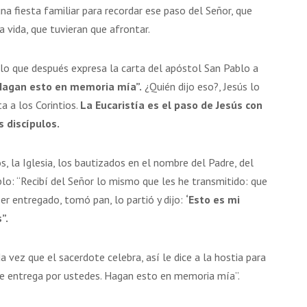
a fiesta familiar para recordar ese paso del Señor, que
la vida, que tuvieran que afrontar.
 a lo que después expresa la carta del apóstol San Pablo a
agan esto en memoria mía”.
¿Quién dijo eso?, Jesús lo
ta a los Corintios.
La Eucaristía es el paso de Jesús con
 discípulos.
, la Iglesia, los bautizados en el nombre del Padre, del
ablo: “Recibí del Señor lo mismo que les he transmitido: que
ser entregado, tomó pan, lo partió y dijo:
‘Esto es mi
”.
da vez que el sacerdote celebra, así le dice a la hostia para
se entrega por ustedes. Hagan esto en memoria mía”.