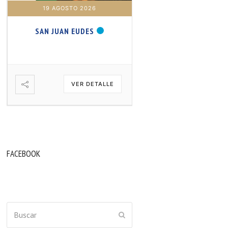
19 AGOSTO 2026
20 AGOSTO 2026
SAN JUAN EUDES
SAN SAMUEL PROFET
VER DETALLE
VER DETA
FACEBOOK
Buscar
ENVIAR