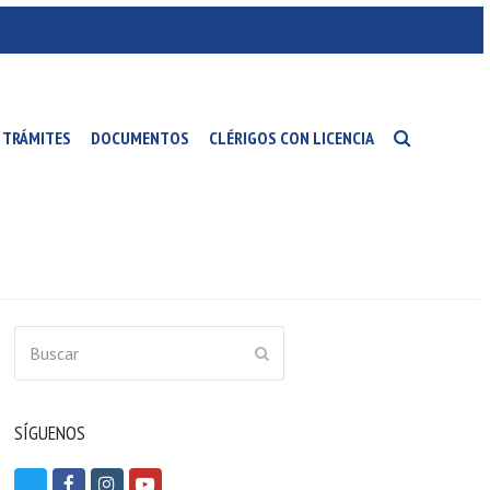
TRÁMITES
DOCUMENTOS
CLÉRIGOS CON LICENCIA
Buscar
ENVIAR
SÍGUENOS
T
F
I
Y