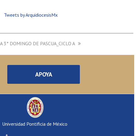
Tweets by ArquidiocesisMx
NA 3° DOMINGO DE PASCUA_CICLO A
APOYA
Universidad Pontificia de México