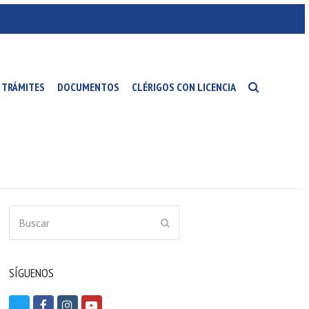
TRÁMITES
DOCUMENTOS
CLÉRIGOS CON LICENCIA
Buscar
ENVIAR
SÍGUENOS
T
F
I
Y