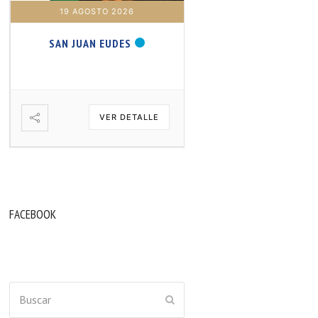
19 AGOSTO 2026
20 AGOSTO 2026
SAN JUAN EUDES
SAN SAMUEL PROFET
VER DETALLE
VER DETA
FACEBOOK
Buscar
ENVIAR