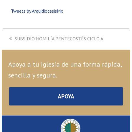
Tweets by ArquidiocesisMx
previous
SUBSIDIO HOMILÍA PENTECOSTÉS CICLO A
post:
Apoya a tu Iglesia de una forma rápida,
sencilla y segura.
APOYA