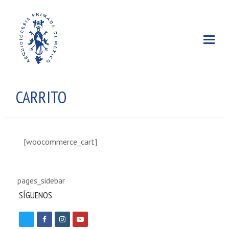
CARRITO
[woocommerce_cart]
pages_sidebar
SÍGUENOS
T
F
I
Y