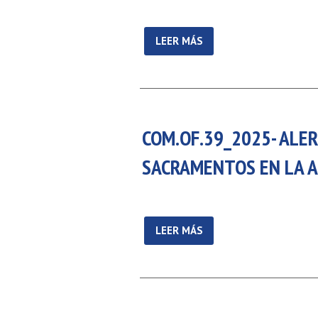
5 AGOSTO 2026
16 AGOSTO 2026
LEER MÁS
IÓN DE LA VIRGEN
SAN ROQUE
MARÍA
VER DETALLE
VER DETALLE
COM.OF.39_2025- ALER
SACRAMENTOS EN LA A
LEER MÁS