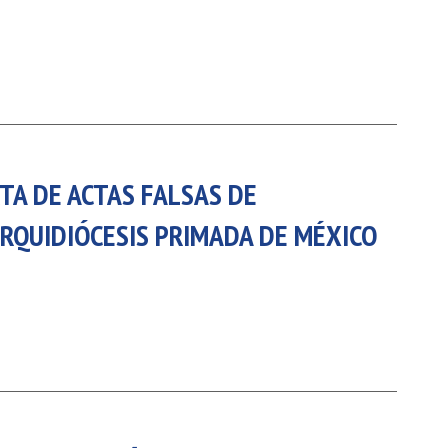
17 AGOSTO 2026
18 AGOSTO 2026
B. BARTOLOMÉ DÍAS LAUREL
SANTA ELENA DE
CONSTANTINOPLA
VER DETALLE
VER DETALLE
TA DE ACTAS FALSAS DE
RQUIDIÓCESIS PRIMADA DE MÉXICO