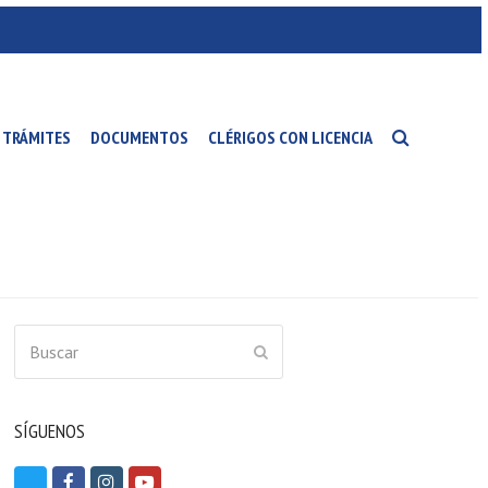
TRÁMITES
DOCUMENTOS
CLÉRIGOS CON LICENCIA
Buscar
ENVIAR
SÍGUENOS
T
F
I
Y