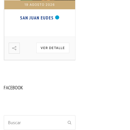
19 AGOSTO 2026
20 AGOSTO 2026
SAN JUAN EUDES
SAN SAMUEL PROFET
VER DETALLE
VER DETA
FACEBOOK
Buscar
ENVIAR