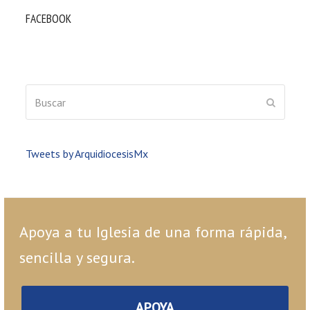
FACEBOOK
Buscar
ENVIAR
Tweets by ArquidiocesisMx
Apoya a tu Iglesia de una forma rápida,
sencilla y segura.
APOYA