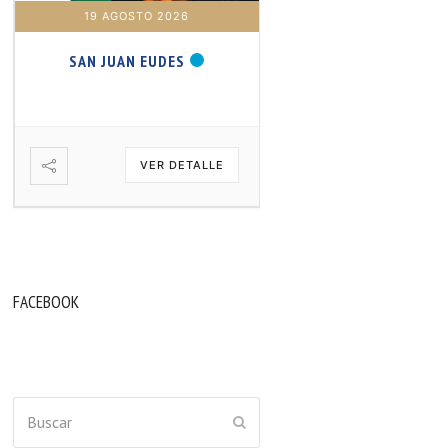
19 AGOSTO 2026
20 AGOSTO 2026
SAN JUAN EUDES
SAN SAMUEL PROFET
VER DETALLE
VER DETA
FACEBOOK
Buscar
ENVIAR