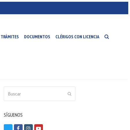
TRÁMITES
DOCUMENTOS
CLÉRIGOS CON LICENCIA
Buscar
ENVIAR
SÍGUENOS
T
F
I
Y