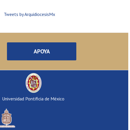
Tweets by ArquidiocesisMx
APOYA
Universidad Pontificia de México