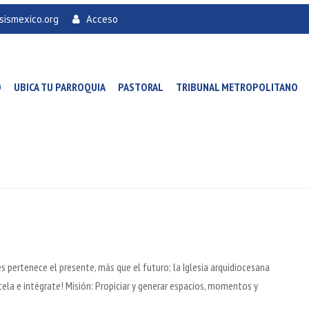
sismexico.org
Acceso
O
UBICA TU PARROQUIA
PASTORAL
TRIBUNAL METROPOLITANO
s pertenece el presente, más que el futuro; la Iglesia arquidiocesana
ócela e intégrate! Misión: Propiciar y generar espacios, momentos y