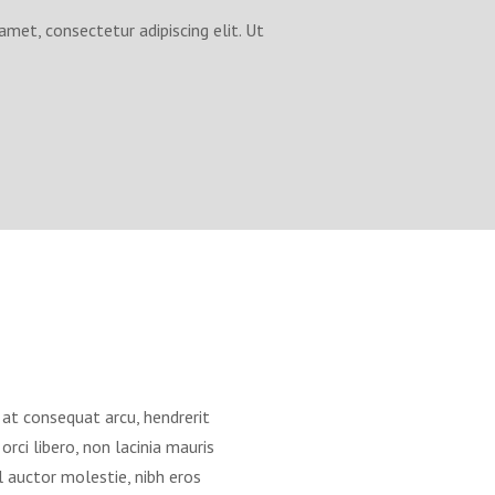
met, consectetur adipiscing elit. Ut
at consequat arcu, hendrerit
rci libero, non lacinia mauris
l auctor molestie, nibh eros