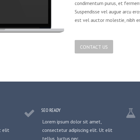
condimentum purus, et ferment
Suspendisse vel augue arcu eros
est vel auctor molestie, nibh 
CONTACT US
SEO READY
Lorem ipsum dolor sit amet,
 elit
consectetur adipiscing elit. Ut elit
tellus, luctus nec.