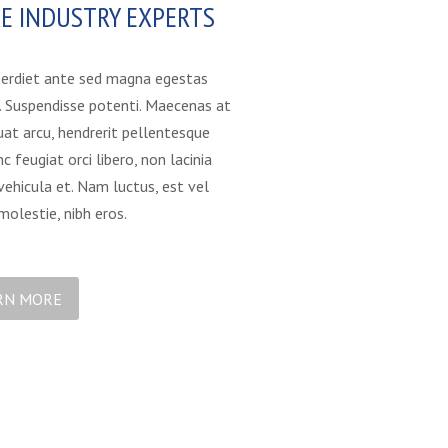
RE INDUSTRY EXPERTS
erdiet ante sed magna egestas
s. Suspendisse potenti. Maecenas at
at arcu, hendrerit pellentesque
c feugiat orci libero, non lacinia
vehicula et. Nam luctus, est vel
molestie, nibh eros.
RN MORE