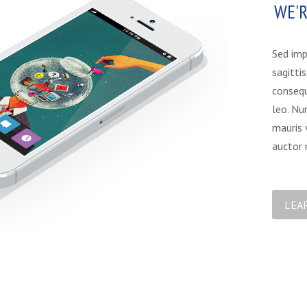
WE'
Sed imp
sagitti
consequ
leo. Nun
mauris 
auctor 
LEA