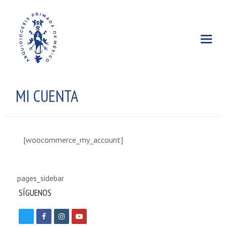
MI CUENTA
[woocommerce_my_account]
pages_sidebar
SÍGUENOS
T
F
I
Y