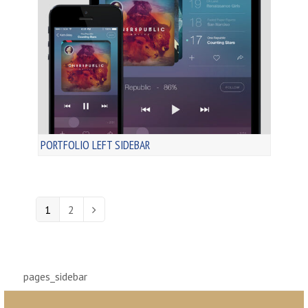
PORTFOLIO LEFT SIDEBAR
Page
1
Page
2
Siguiente
pages_sidebar