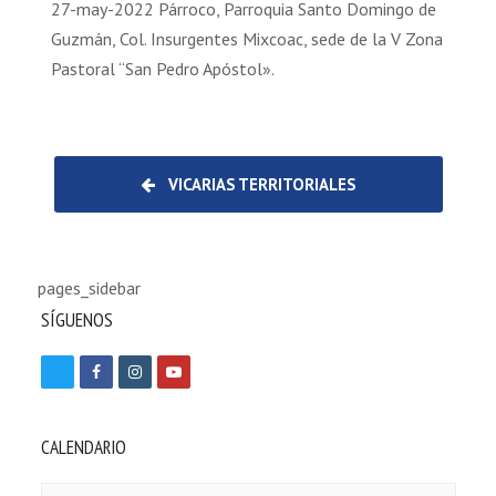
27-may-2022 Párroco, Parroquia Santo Domingo de
Guzmán, Col. Insurgentes Mixcoac, sede de la V Zona
Pastoral “San Pedro Apóstol».
VICARIAS TERRITORIALES
pages_sidebar
SÍGUENOS
T
F
I
Y
w
a
n
o
i
c
s
u
CALENDARIO
t
e
t
t