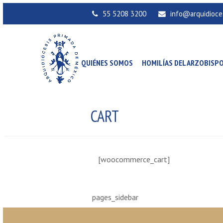
55 5208 3200
info@arquidioce
QUIÉNES SOMOS
HOMILÍAS DEL ARZOBISP
CART
[woocommerce_cart]
pages_sidebar