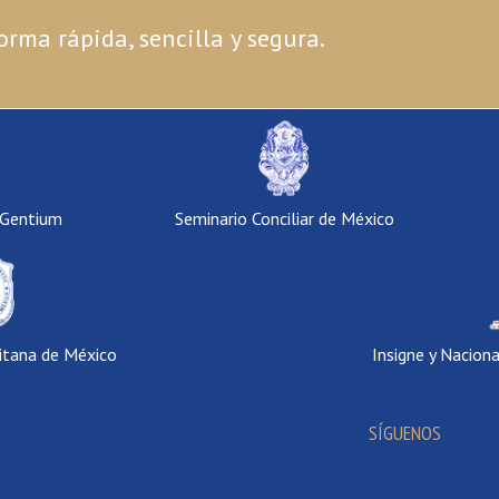
orma rápida, sencilla y segura.
 Gentium
Seminario Conciliar de México
itana de México
Insigne y Nacion
SÍGUENOS