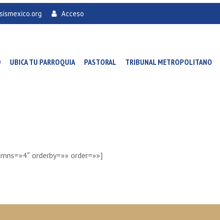
sismexico.org
Acceso
O
UBICA TU PARROQUIA
PASTORAL
TRIBUNAL METROPOLITANO
umns=»4″ orderby=»» order=»»]