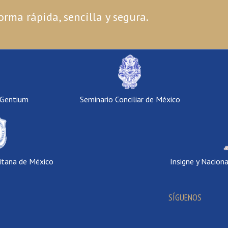
orma rápida, sencilla y segura.
 Gentium
Seminario Conciliar de México
itana de México
Insigne y Nacion
SÍGUENOS