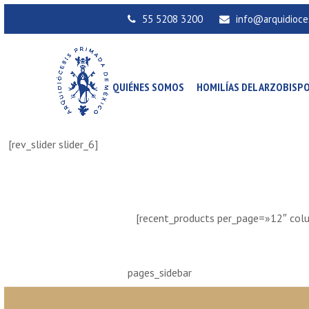
55 5208 3200
info@arquidioce
QUIÉNES SOMOS
HOMILÍAS DEL ARZOBISP
[rev_slider slider_6]
[recent_products per_page=»12″ col
pages_sidebar