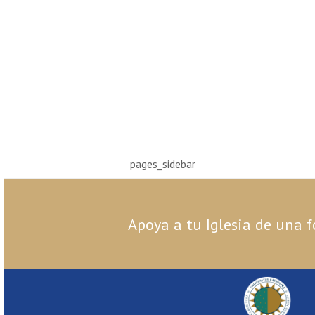
pages_sidebar
Apoya a tu Iglesia de una f