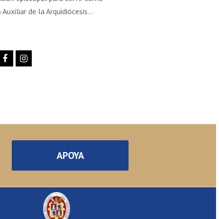
 Auxiliar de la Arquidiócesis…
tter
Facebook
Instagram
APOYA