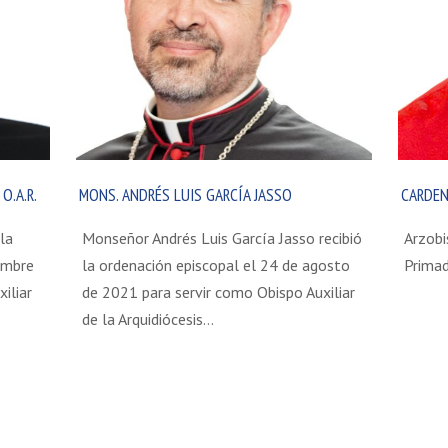
O.A.R.
MONS. ANDRÉS LUIS GARCÍA JASSO
CARDEN
 la
Monseñor Andrés Luis García Jasso recibió
Arzobi
embre
la ordenación episcopal el 24 de agosto
Primad
iliar
de 2021 para servir como Obispo Auxiliar
de la Arquidiócesis…