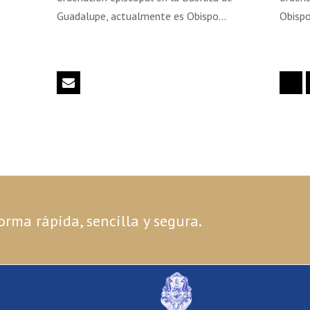
Guadalupe, actualmente es Obispo…
Obispo
Correo
Twi
electrónico
orma rápida, sencilla y segura.