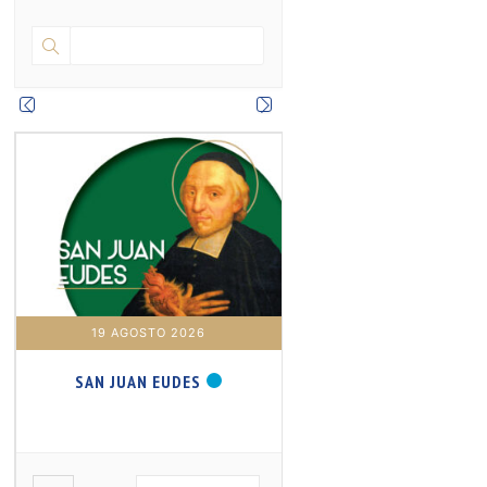
r
o
r
e
k
a
m
19 AGOSTO 2026
20 AGOSTO 2026
SAN JUAN EUDES
SAN SAMUEL PROFET