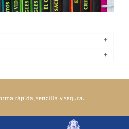
VER DETALLE
VER DETALLE
orma rápida, sencilla y segura.