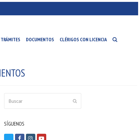
TRÁMITES
DOCUMENTOS
CLÉRIGOS CON LICENCIA
IENTOS
Buscar
ENVIAR
SÍGUENOS
T
F
I
Y