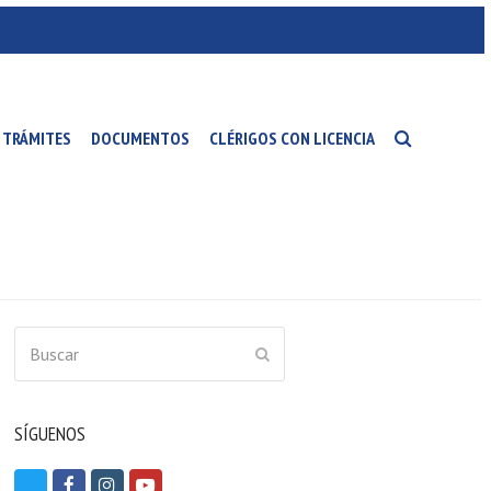
TRÁMITES
DOCUMENTOS
CLÉRIGOS CON LICENCIA
Buscar
ENVIAR
SÍGUENOS
T
F
I
Y