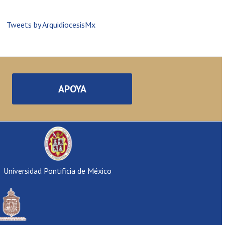
Tweets by ArquidiocesisMx
APOYA
Universidad Pontificia de México