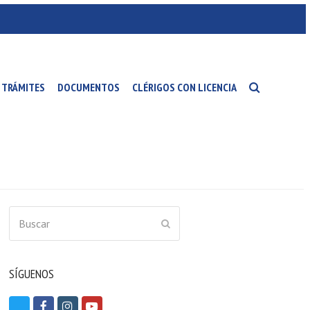
TRÁMITES
DOCUMENTOS
CLÉRIGOS CON LICENCIA
Buscar
ENVIAR
SÍGUENOS
T
F
I
Y