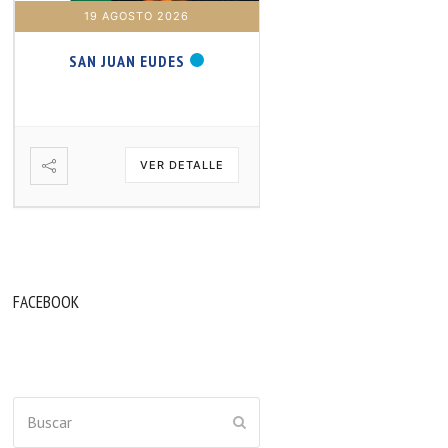
19 AGOSTO 2026
20 AGOSTO 2026
SAN JUAN EUDES
SAN SAMUEL PROFET
VER DETALLE
VER DETA
FACEBOOK
Buscar
ENVIAR