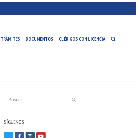
TRÁMITES
DOCUMENTOS
CLÉRIGOS CON LICENCIA
Buscar
ENVIAR
SÍGUENOS
T
F
I
Y