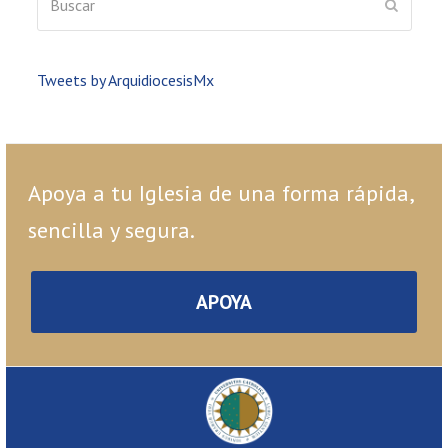
ENVIAR
Tweets by ArquidiocesisMx
Apoya a tu Iglesia de una forma rápida,
sencilla y segura.
APOYA