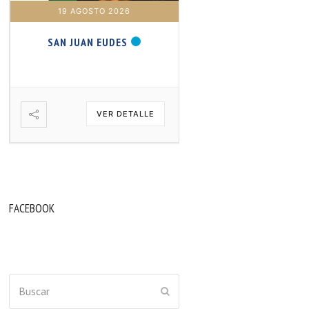
19 AGOSTO 2026
20 AGOSTO 2026
SAN JUAN EUDES
SAN SAMUEL PROFET
VER DETALLE
VER DETA
FACEBOOK
Buscar
ENVIAR