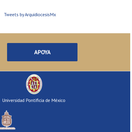
Tweets by ArquidiocesisMx
APOYA
Universidad Pontificia de México