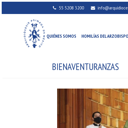
55 5208 3200
info@arquidioce
QUIÉNES SOMOS
HOMILÍAS DEL ARZOBISP
BIENAVENTURANZAS