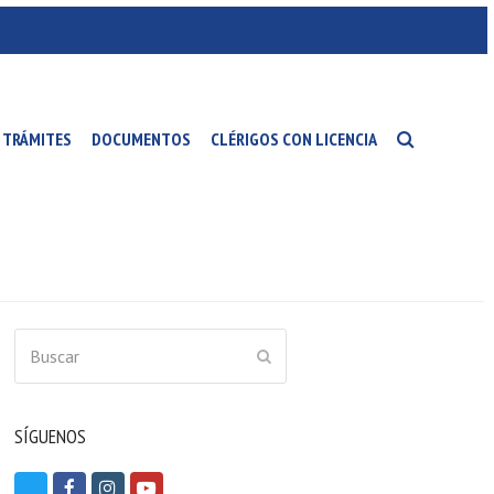
TRÁMITES
DOCUMENTOS
CLÉRIGOS CON LICENCIA
Buscar
ENVIAR
SÍGUENOS
T
F
I
Y