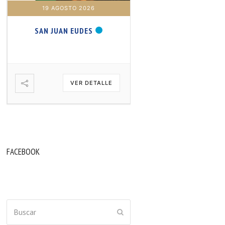
19 AGOSTO 2026
20 AGOSTO 2026
SAN JUAN EUDES
SAN SAMUEL PROFET
VER DETALLE
VER DETA
FACEBOOK
Buscar
ENVIAR