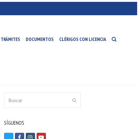
TRÁMITES
DOCUMENTOS
CLÉRIGOS CON LICENCIA
Buscar
ENVIAR
SÍGUENOS
T
F
I
Y