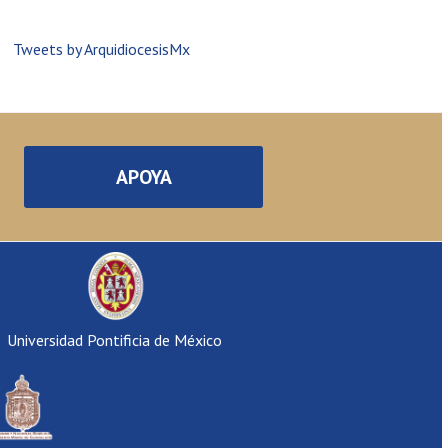
Tweets by ArquidiocesisMx
APOYA
Universidad Pontificia de México