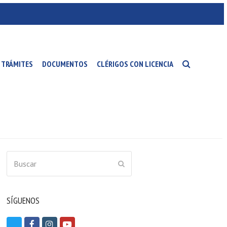
TRÁMITES
DOCUMENTOS
CLÉRIGOS CON LICENCIA
Buscar
ENVIAR
SÍGUENOS
T
F
I
Y