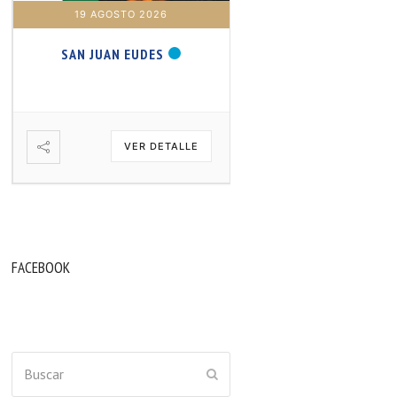
19 AGOSTO 2026
20 AGOSTO 2026
SAN JUAN EUDES
SAN SAMUEL PROFET
VER DETALLE
VER DETA
FACEBOOK
Buscar
ENVIAR