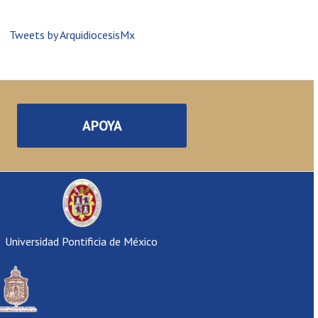
Tweets by ArquidiocesisMx
APOYA
Universidad Pontificia de México