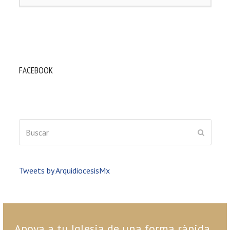
FACEBOOK
Buscar
ENVIAR
Tweets by ArquidiocesisMx
Apoya a tu Iglesia de una forma rápida,