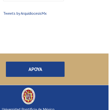
Tweets by ArquidiocesisMx
APOYA
Universidad Pontificia de México