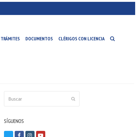
TRÁMITES
DOCUMENTOS
CLÉRIGOS CON LICENCIA
Buscar
ENVIAR
SÍGUENOS
T
F
I
Y