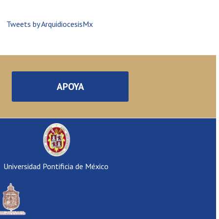
Tweets by ArquidiocesisMx
APOYA
Universidad Pontificia de México