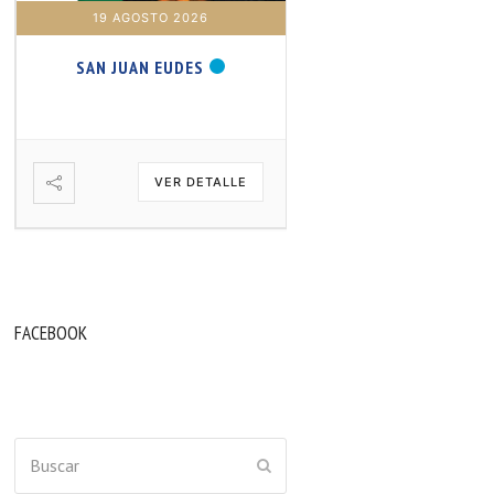
19 AGOSTO 2026
20 AGOSTO 2026
SAN JUAN EUDES
SAN SAMUEL PROFET
VER DETALLE
VER DETA
FACEBOOK
Buscar
ENVIAR