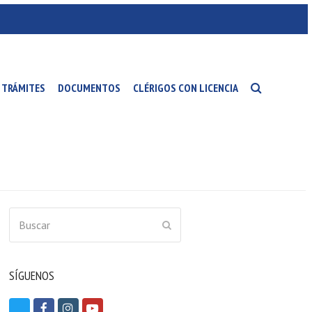
TRÁMITES
DOCUMENTOS
CLÉRIGOS CON LICENCIA
Buscar
ENVIAR
SÍGUENOS
T
F
I
Y