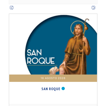
m
16 AGOSTO 2026
SAN ROQUE