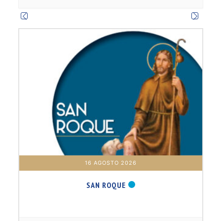
m
16 AGOSTO 2026
SAN ROQUE