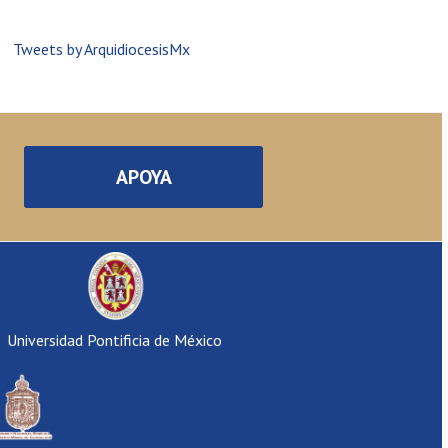
Tweets by ArquidiocesisMx
APOYA
Universidad Pontificia de México