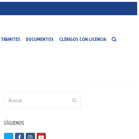
TRÁMITES
DOCUMENTOS
CLÉRIGOS CON LICENCIA
Buscar
ENVIAR
SÍGUENOS
T
F
I
Y