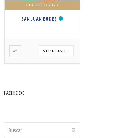
19 AGOSTO 2026
20 AGOSTO 2026
SAN JUAN EUDES
SAN SAMUEL PROFET
VER DETALLE
VER DETA
FACEBOOK
Buscar
ENVIAR