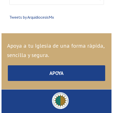
Tweets by ArquidiocesisMx
Apoya a tu Iglesia de una forma rápida,
sencilla y segura.
APOYA