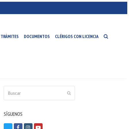
TRÁMITES
DOCUMENTOS
CLÉRIGOS CON LICENCIA
Buscar
ENVIAR
SÍGUENOS
T
F
I
Y