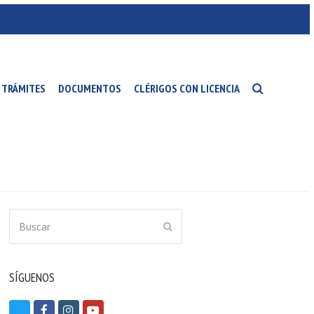
TRÁMITES
DOCUMENTOS
CLÉRIGOS CON LICENCIA
Buscar
ENVIAR
SÍGUENOS
T
F
I
Y