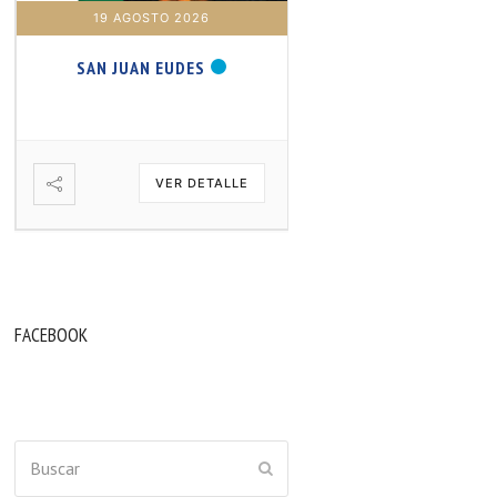
19 AGOSTO 2026
20 AGOSTO 2026
SAN JUAN EUDES
SAN SAMUEL PROFET
VER DETALLE
VER DETA
FACEBOOK
Buscar
ENVIAR