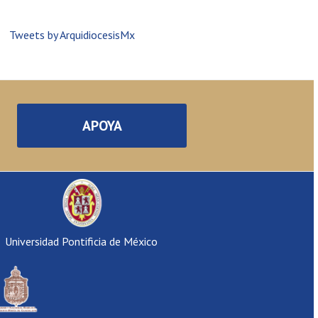
Tweets by ArquidiocesisMx
APOYA
Universidad Pontificia de México