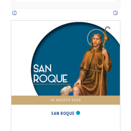
m
16 AGOSTO 2026
SAN ROQUE