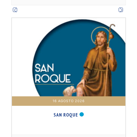
m
16 AGOSTO 2026
SAN ROQUE